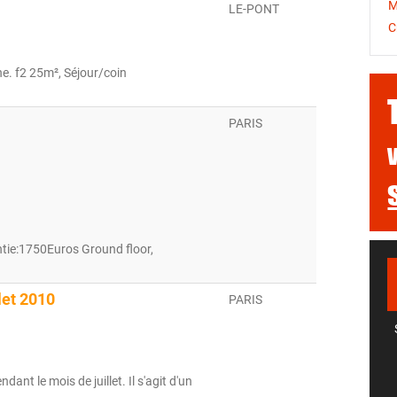
M
LE-PONT
C
ne. f2 25m², Séjour/coin
]
PARIS
tie:1750Euros Ground floor,
let 2010
PARIS
t le mois de juillet. Il s'agit d'un