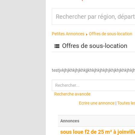
Petites Annonces
Offres de sous-location
Offres de sous-location
testjvkjhjkhkjhjkhkjjkhkjhkjhkjhjkhjkhjkhkjhkj
Recherche avancée
Ecrire une annonce
|
Toutes l
Annonces
sous loue f2 de 25 m² à joinvill