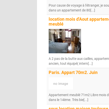
Pour cause de voyage à l'étranger, je 
dans un appartement de 80[...]
location mois d'Aout apparte
meublé
A 2 pas de la butte aux cailles, appart
ancien, tout équipé( intern[...]
Paris. Appart 70m2. Juin
Appartement meublé 71m2 Libre mois de 
dans le 14ème. Très bie[...]
sous location maison toulouse