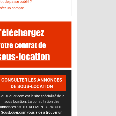
ot de passe oublié ?
réer un compte
Téléchargez
votre contrat de
sous-location
CONSULTER LES ANNONCES
DE SOUS-LOCATION
SousLouer.com est le site spécialisé de la
sous location. La consultation des
annonces est TOTALEMENT GRATUITE.
SousLouer.com vous aide à trouver un