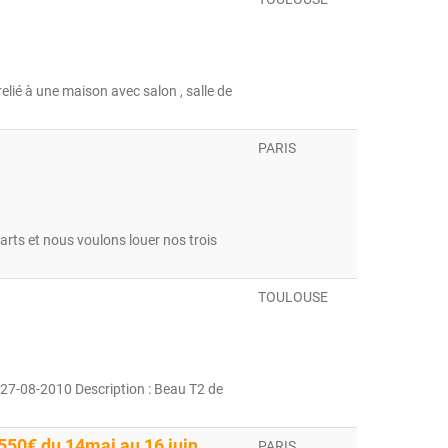
 relié à une maison avec salon , salle de
PARIS
rts et nous voulons louer nos trois
TOULOUSE
 27-08-2010 Description : Beau T2 de
550€ du 14mai au 16 juin
PARIS