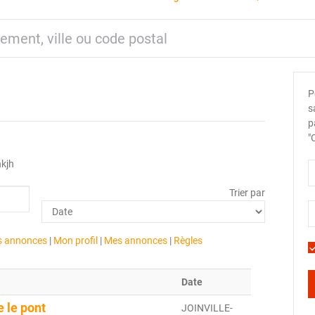
P
s
p
"
hkjh
Trier par
es annonces
|
Mon profil
|
Mes annonces
|
Règles
Date
e le pont
JOINVILLE-