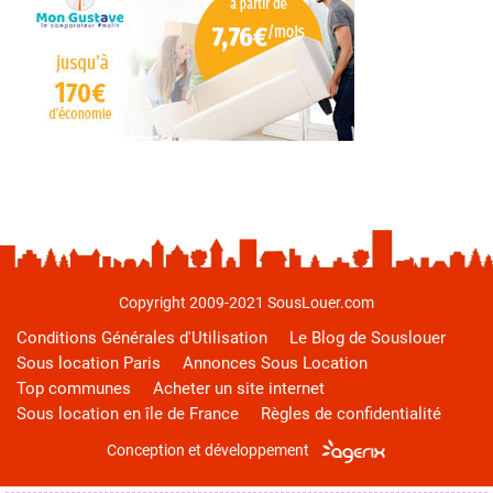
Copyright 2009-2021 SousLouer.com
Conditions Générales d'Utilisation
Le Blog de Souslouer
Sous location Paris
Annonces Sous Location
Top communes
Acheter un site internet
Sous location en île de France
Règles de confidentialité
Conception et développement