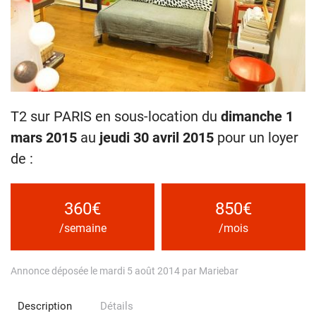
T2 sur PARIS en sous-location du
dimanche 1
mars 2015
au
jeudi 30 avril 2015
pour un loyer
de :
360€
850€
/semaine
/mois
Annonce déposée le mardi 5 août 2014 par Mariebar
Description
Détails