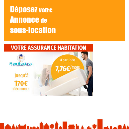
Déposez
votre
Annonce
de
sous-location