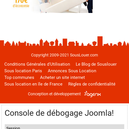
Copyright 2009-2021 SousLouer.com
Conditions Générales d'Utilisation
Le Blog de Souslouer
Sous location Paris
Annonces Sous Location
Top communes
Acheter un site internet
Sous location en île de France
Règles de confidentialité
Conception et développement
Console de débogage Joomla!
Session