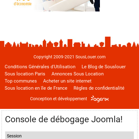
Copyright 2009-2021 SousLouer.com
Conditions Générales d'Utilisation
Le Blog de Souslouer
Sous location Paris
Annonces Sous Location
Top communes
Acheter un site internet
Sous location en île de France
Règles de confidentialité
Conception et développement
Console de débogage Joomla!
Session