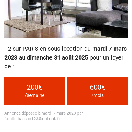
T2 sur PARIS en sous-location du
mardi 7 mars
2023
au
dimanche 31 août 2025
pour un loyer
de :
200€
600€
/semaine
/mois
Annonce déposée le mardi 7 mars 2023 par
famille.hassan123@outlook.fr