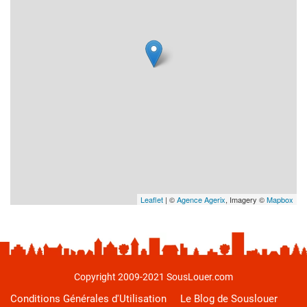
Leaflet
| ©
Agence Agerix
, Imagery ©
Mapbox
Copyright 2009-2021 SousLouer.com
Conditions Générales d'Utilisation
Le Blog de Souslouer