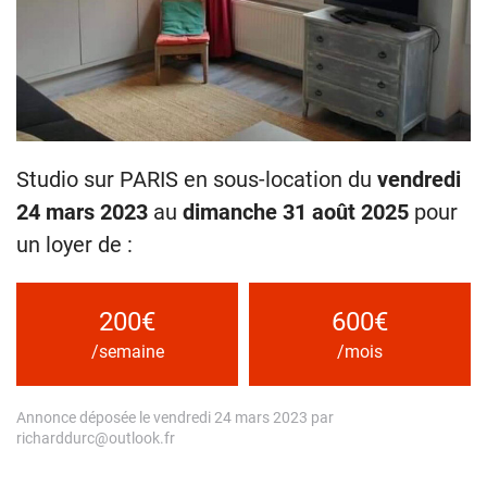
Studio sur PARIS en sous-location du
vendredi
24 mars 2023
au
dimanche 31 août 2025
pour
un loyer de :
200€
600€
/semaine
/mois
Annonce déposée le vendredi 24 mars 2023 par
richarddurc@outlook.fr