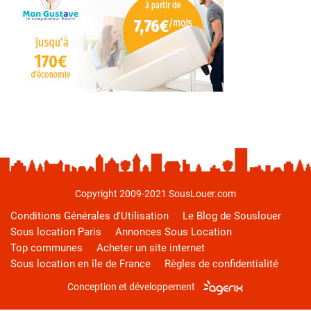
Copyright 2009-2021 SousLouer.com
Conditions Générales d'Utilisation
Le Blog de Souslouer
Sous location Paris
Annonces Sous Location
Top communes
Acheter un site internet
Sous location en île de France
Règles de confidentialité
Conception et développement