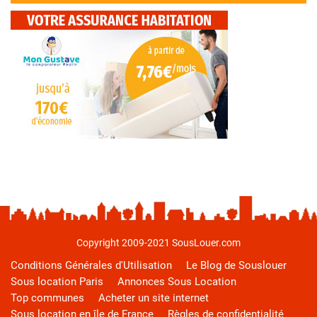
Copyright 2009-2021 SousLouer.com
Conditions Générales d'Utilisation
Le Blog de Souslouer
Sous location Paris
Annonces Sous Location
Top communes
Acheter un site internet
Sous location en île de France
Règles de confidentialité