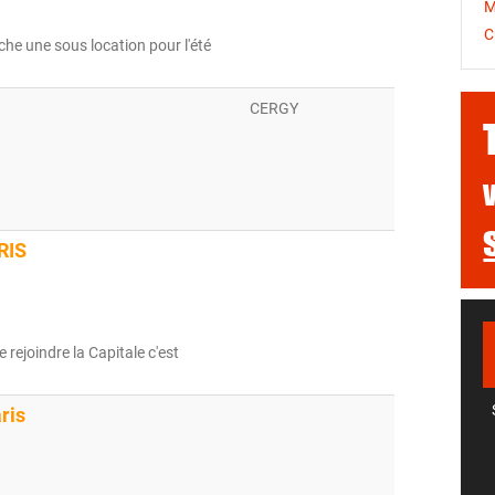
M
C
rche une sous location pour l'été
CERGY
RIS
e rejoindre la Capitale c'est
aris