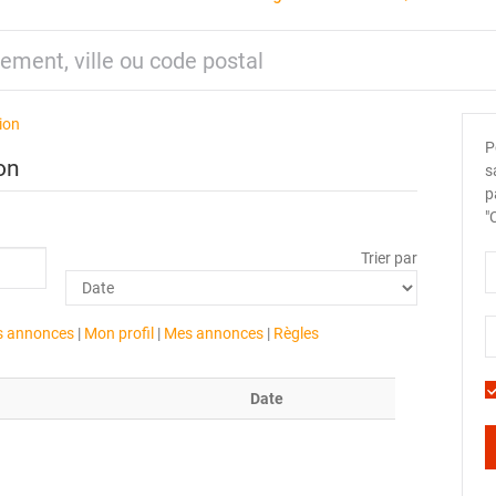
ion
P
on
s
p
"
Trier par
es annonces
|
Mon profil
|
Mes annonces
|
Règles
Date