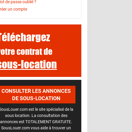
ot de passe oublié ?
réer un compte
Téléchargez
votre contrat de
sous-location
CONSULTER LES ANNONCES
DE SOUS-LOCATION
SousLouer.com est le site spécialisé de la
sous location. La consultation des
annonces est TOTALEMENT GRATUITE.
SousLouer.com vous aide à trouver un