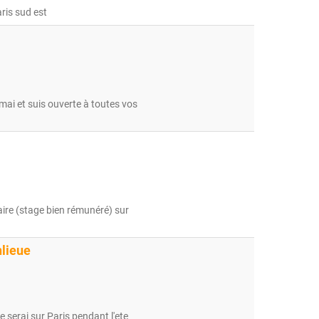
aris sud est
 mai et suis ouverte à toutes vos
aire (stage bien rémunéré) sur
lieue
e serai sur Paris pendant l'ete