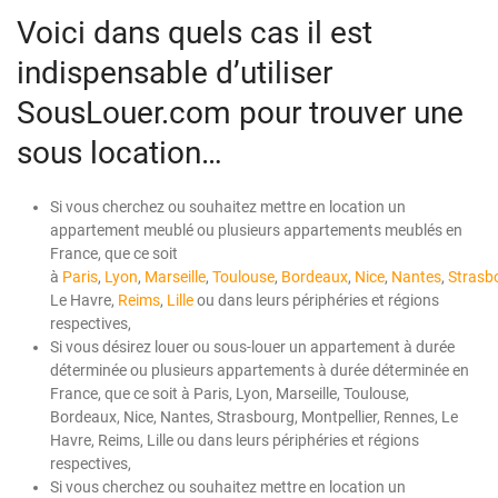
Voici dans quels cas il est
indispensable d’utiliser
SousLouer.com pour trouver une
sous location…
Si vous cherchez ou souhaitez mettre en location un
appartement meublé ou plusieurs appartements meublés en
France, que ce soit
à
Paris
,
Lyon
,
Marseille
,
Toulouse
,
Bordeaux
,
Nice
,
Nantes
,
Strasb
Le Havre,
Reims
,
Lille
ou dans leurs périphéries et régions
respectives,
Si vous désirez louer ou sous-louer un appartement à durée
déterminée ou plusieurs appartements à durée déterminée en
France, que ce soit à Paris, Lyon, Marseille, Toulouse,
Bordeaux, Nice, Nantes, Strasbourg, Montpellier, Rennes, Le
Havre, Reims, Lille ou dans leurs périphéries et régions
respectives,
Si vous cherchez ou souhaitez mettre en location un