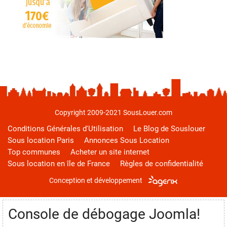
Copyright 2009-2021 SousLouer.com
Conditions Générales d'Utilisation
Le Blog de Souslouer
Sous location Paris
Annonces Sous Location
Top communes
Acheter un site internet
Sous location en île de France
Règles de confidentialité
Conception et développement
Console de débogage Joomla!