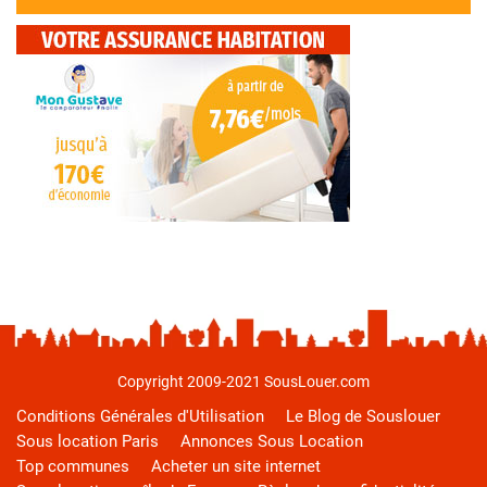
Copyright 2009-2021 SousLouer.com
Conditions Générales d'Utilisation
Le Blog de Souslouer
Sous location Paris
Annonces Sous Location
Top communes
Acheter un site internet