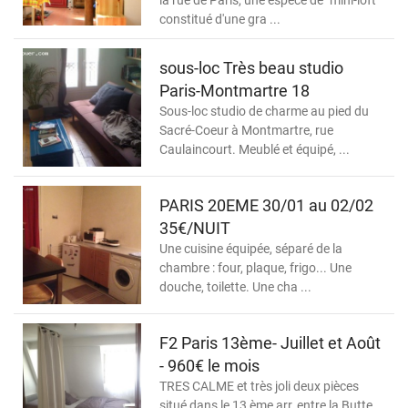
la rue de Paris, une espèce de "mini-loft"
constitué d'une gra ...
sous-loc Très beau studio
Paris-Montmartre 18
Sous-loc studio de charme au pied du
Sacré-Coeur à Montmartre, rue
Caulaincourt. Meublé et équipé, ...
PARIS 20EME 30/01 au 02/02
35€/NUIT
Une cuisine équipée, séparé de la
chambre : four, plaque, frigo... Une
douche, toilette. Une cha ...
F2 Paris 13ème- Juillet et Août
- 960€ le mois
TRES CALME et très joli deux pièces
situé dans le 13 ème arr, entre la Butte