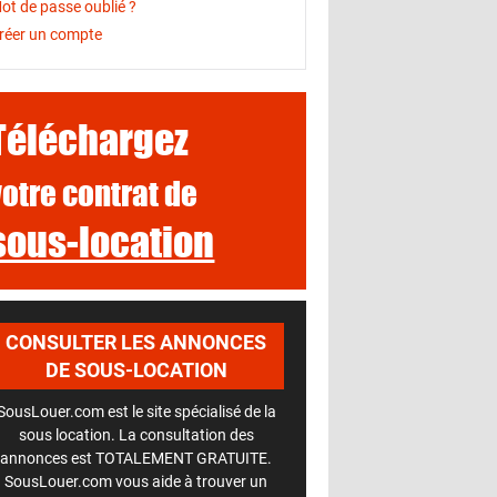
ot de passe oublié ?
réer un compte
Téléchargez
votre contrat de
sous-location
CONSULTER LES ANNONCES
DE SOUS-LOCATION
SousLouer.com est le site spécialisé de la
sous location. La consultation des
annonces est TOTALEMENT GRATUITE.
SousLouer.com vous aide à trouver un