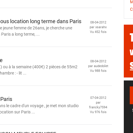
M
C
us location long terme dans Paris
08-04-2012
par xsarahx
ne jeune femme de 26ans, je cherche une
Vu 452 fois
Paris a long terme, ...
me
08-04-2012
par audedolet
) ou à la semaine (400€) 2 pièces de 55m2
Vu 988 fois
mbre : - lit ...
Paris
07-04-2012
par
ans le cadre d'un voyage , je met mon studio
francky7594
cation sur Paris ...
Vu 976 fois