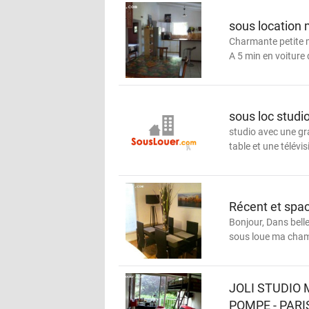
sous location
Charmante petite 
A 5 min en voiture d
sous loc stud
studio avec une gr
table et une télévisi
Récent et spac
Bonjour, Dans belle
sous loue ma cham
JOLI STUDIO M
POMPE - PARI