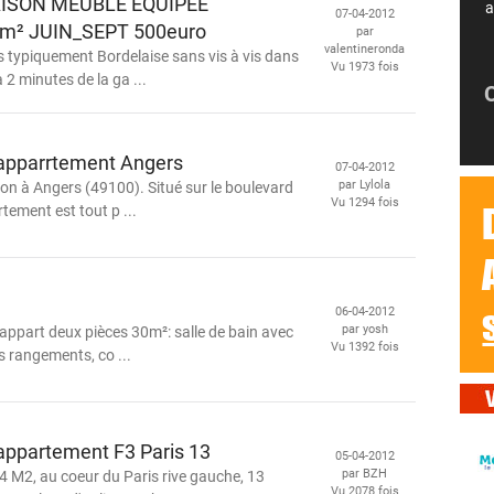
ISON MEUBLE EQUIPEE
a
07-04-2012
m² JUIN_SEPT 500euro
par
valentineronda
 typiquement Bordelaise sans vis à vis dans
Vu 1973 fois
 2 minutes de la ga ...
 apparrtement Angers
07-04-2012
par Lylola
ion à Angers (49100). Situé sur le boulevard
Vu 1294 fois
tement est tout p ...
06-04-2012
par yosh
 appart deux pièces 30m²: salle de bain avec
Vu 1392 fois
s rangements, co ...
 appartement F3 Paris 13
05-04-2012
par BZH
 M2, au coeur du Paris rive gauche, 13
Vu 2078 fois