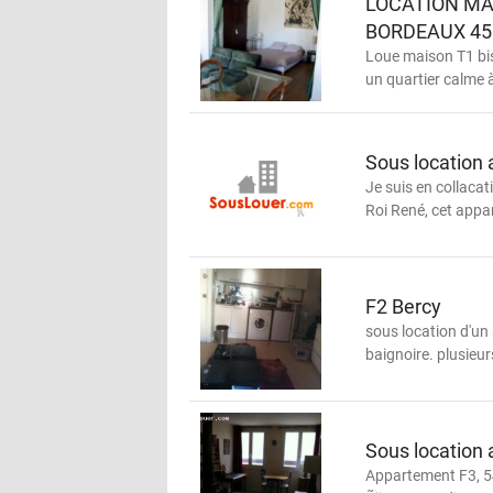
LOCATION MA
BORDEAUX 45
Loue maison T1 bis
un quartier calme à
Sous location
Je suis en collacat
Roi René, cet appar
F2 Bercy
sous location d'un
baignoire. plusieur
Sous location
Appartement F3, 54