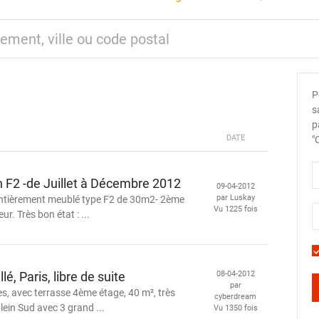
P
s
p
DATE
"
n F2 -de Juillet à Décembre 2012
09-04-2012
par Luskay
ntièrement meublé type F2 de 30m2- 2ème
Vu 1225 fois
r. Très bon état : ...
lé, Paris, libre de suite
08-04-2012
par
es, avec terrasse 4ème étage, 40 m², très
cyberdream
lein Sud avec 3 grand ...
Vu 1350 fois