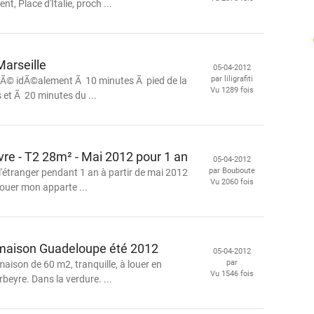
, Place d'Italie, proch ...
arseille
05-04-2012
par liligrafiti
uÃ© idÃ©alement Ã 10 minutes Ã pied de la
Vu 1289 fois
 et Ã 20 minutes du ...
uvre - T2 28m² - Mai 2012 pour 1 an
05-04-2012
par Bouboute
l'étranger pendant 1 an à partir de mai 2012
Vu 2060 fois
louer mon apparte ...
 maison Guadeloupe été 2012
05-04-2012
par
aison de 60 m2, tranquille, à louer en
Vu 1546 fois
eyre. Dans la verdure. ...