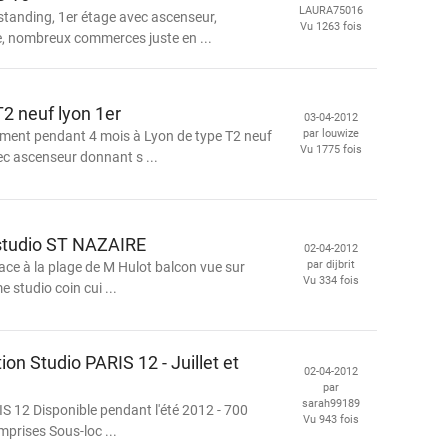
LAURA75016
tanding, 1er étage avec ascenseur,
Vu 1263 fois
e, nombreux commerces juste en ...
T2 neuf lyon 1er
03-04-2012
par louwize
ement pendant 4 mois à Lyon de type T2 neuf
Vu 1775 fois
c ascenseur donnant s ...
 studio ST NAZAIRE
02-04-2012
par dijbrit
face à la plage de M Hulot balcon vue sur
Vu 334 fois
e studio coin cui ...
on Studio PARIS 12 - Juillet et
02-04-2012
par
sarah99189
IS 12 Disponible pendant l'été 2012 - 700
Vu 943 fois
mprises Sous-loc ...