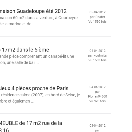
 maison Guadeloupe été 2012
05-04-2012
par Roahrr
maison 60 m2 dans la verdure, à Gourbeyre.
Vu 1530 fois
e la marina et de ...
io 17m2 dans le 5 ème
04-04-2012
par koulmita
ande pièce comprenant un canapé-lit une
Vu 1583 fois
on, une salle de bai ...
ieux 4 pièces proche de Paris
04-04-2012
par
 résidence calme (2007), en bord de Seine, je
Florian94600
bre et égalemen ...
Vu 920 fois
EUBLE de 17 m2 rue de la
03-04-2012
S 16
par