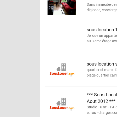
Dans immeube de s
digicode, concierg
sous location 
Je loue un appart
au 3 eme étage ave
sous location
quartier st marc - 
plage quartier calm
*** Sous-Locati
Aout 2012 ***
Studio 16 m² - PAR
euros - charges co