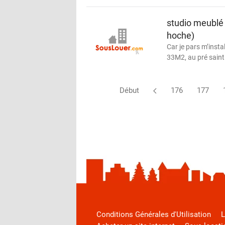
studio meublé 
hoche)
Car je pars m’instal
33M2, au pré saint 
Début
176
177
Conditions Générales d'Utilisation
L