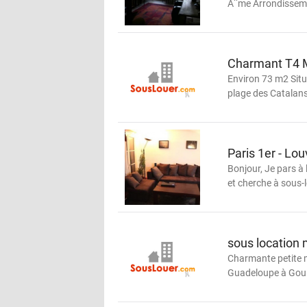
Ã¨me Arrondissement
Charmant T4 M
Environ 73 m2 Sit
plage des Catalans
Paris 1er - Lo
Bonjour, Je pars à 
et cherche à sous-
sous location
Charmante petite m
Guadeloupe à Gourb