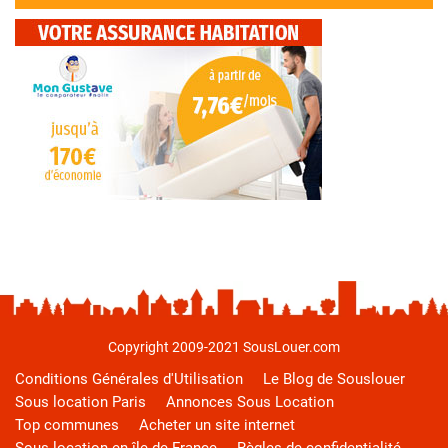
Copyright 2009-2021 SousLouer.com
Conditions Générales d'Utilisation
Le Blog de Souslouer
Sous location Paris
Annonces Sous Location
Top communes
Acheter un site internet
Sous location en île de France
Règles de confidentialité