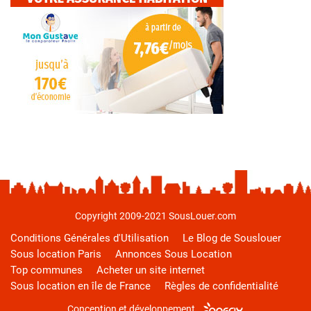
Copyright 2009-2021 SousLouer.com
Conditions Générales d'Utilisation
Le Blog de Souslouer
Sous location Paris
Annonces Sous Location
Top communes
Acheter un site internet
Sous location en île de France
Règles de confidentialité
Conception et développement