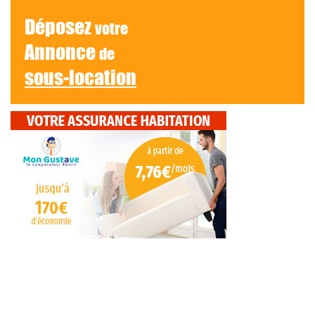
Déposez
votre
Annonce
de
sous-location