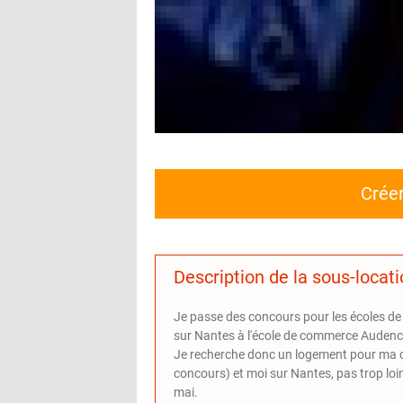
Crée
Description de la sous-locat
Je passe des concours pour les écoles d
sur Nantes à l'école de commerce Audenc
Je recherche donc un logement pour ma c
concours) et moi sur Nantes, pas trop loi
mai.