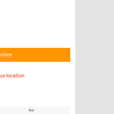
embre
us-location
Oui