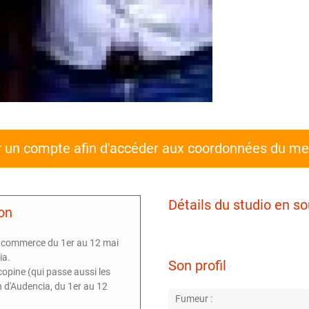
r un compte afin d'accéder aux coordonnées du m
Détails du studio en so
ion
e commerce du 1er au 12 mai
ia.
Son profil
opine (qui passe aussi les
n d'Audencia, du 1er au 12
Fumeur :