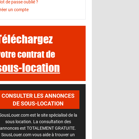
ot de passe oublié ?
réer un compte
Téléchargez
votre contrat de
sous-location
CONSULTER LES ANNONCES
DE SOUS-LOCATION
SousLouer.com est le site spécialisé de la
sous location. La consultation des
annonces est TOTALEMENT GRATUITE.
SousLouer.com vous aide à trouver un