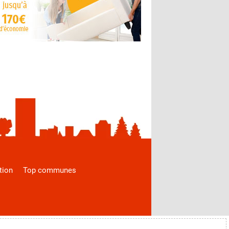
tion
Top communes