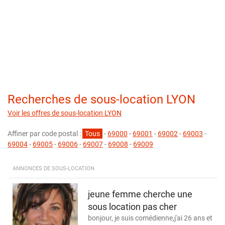
Recherches de sous-location LYON
Voir les offres de sous-location LYON
Affiner par code postal :
Tous
-
69000
-
69001
-
69002
-
69003
-
69004
-
69005
-
69006
-
69007
-
69008
-
69009
ANNONCES DE SOUS-LOCATION
jeune femme cherche une
sous location pas cher
bonjour, je suis comédienne,j'ai 26 ans et