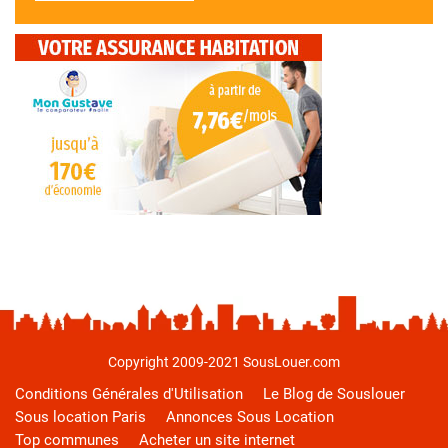
Copyright 2009-2021 SousLouer.com
Conditions Générales d'Utilisation
Le Blog de Souslouer
Sous location Paris
Annonces Sous Location
Top communes
Acheter un site internet